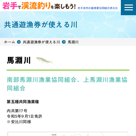
共通遊漁券が使える川
ホーム
共通遊漁券が使える川
馬淵川
馬淵川
南部馬淵川漁業協同組合、上馬淵川漁業協
同組合
第五種共同漁業権
内共第17号
令和5年9月1日免許
※安比川同様