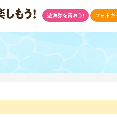
遊漁券を買おう!
フォトギ