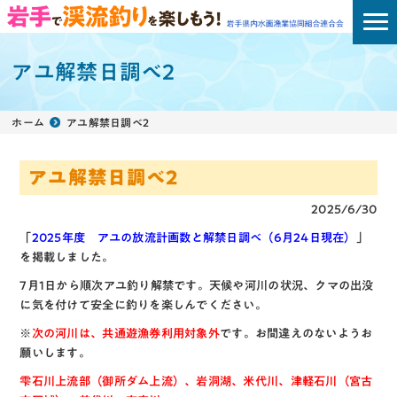
アユ解禁日調べ2
ホーム
アユ解禁日調べ2
アユ解禁日調べ2
2025/6/30
「
2025年度 アユの放流計画数と解禁日調べ（6月24日現在）
」
を掲載しました。
7月1日から順次アユ釣り解禁です。天候や河川の状況、クマの出没
に気を付けて安全に釣りを楽しんでください。
※
次の河川は、共通遊漁券利用対象外
です。お間違えのないようお
願いします。
雫石川上流部（御所ダム上流）、岩洞湖、米代川、津軽石川（宮古